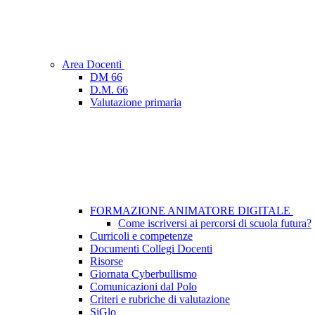
Area Docenti
DM 66
D.M. 66
Valutazione primaria
FORMAZIONE ANIMATORE DIGITALE
Come iscriversi ai percorsi di scuola futura?
Curricoli e competenze
Documenti Collegi Docenti
Risorse
Giornata Cyberbullismo
Comunicazioni dal Polo
Criteri e rubriche di valutazione
SiGlo