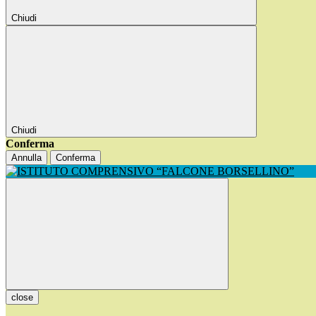
Chiudi
Chiudi
Conferma
Annulla
Conferma
close