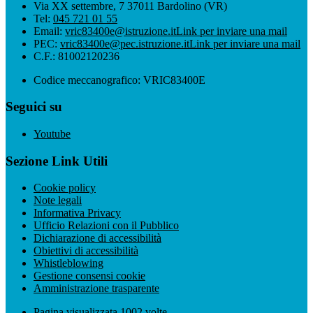
Via XX settembre, 7 37011 Bardolino (VR)
Tel:
045 721 01 55
Email:
vric83400e@istruzione.it
Link per inviare una mail
PEC:
vric83400e@pec.istruzione.it
Link per inviare una mail
C.F.: 81002120236
Codice meccanografico: VRIC83400E
Seguici su
Youtube
Sezione Link Utili
Cookie policy
Note legali
Informativa Privacy
Ufficio Relazioni con il Pubblico
Dichiarazione di accessibilità
Obiettivi di accessibilità
Whistleblowing
Gestione consensi cookie
Amministrazione trasparente
Pagina visualizzata
1002
volte