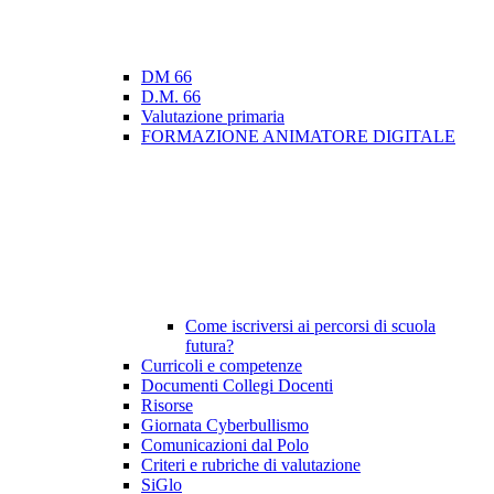
DM 66
D.M. 66
Valutazione primaria
FORMAZIONE ANIMATORE DIGITALE
Come iscriversi ai percorsi di scuola
futura?
Curricoli e competenze
Documenti Collegi Docenti
Risorse
Giornata Cyberbullismo
Comunicazioni dal Polo
Criteri e rubriche di valutazione
SiGlo