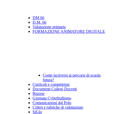
DM 66
D.M. 66
Valutazione primaria
FORMAZIONE ANIMATORE DIGITALE
Come iscriversi ai percorsi di scuola
futura?
Curricoli e competenze
Documenti Collegi Docenti
Risorse
Giornata Cyberbullismo
Comunicazioni dal Polo
Criteri e rubriche di valutazione
SiGlo