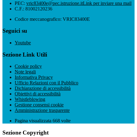
PEC:
vric83400e@pec.istruzione.it
Link per inviare una mail
C.F.: 81002120236
Codice meccanografico: VRIC83400E
Seguici su
Youtube
Sezione Link Utili
Cookie policy
Note legali
Informativa Privacy
Ufficio Relazioni con il Pubblico
Dichiarazione di accessibilità
Obiettivi di accessibilità
Whistleblowing
Gestione consensi cookie
Amministrazione trasparente
Pagina visualizzata
668
volte
Sezione Copyright