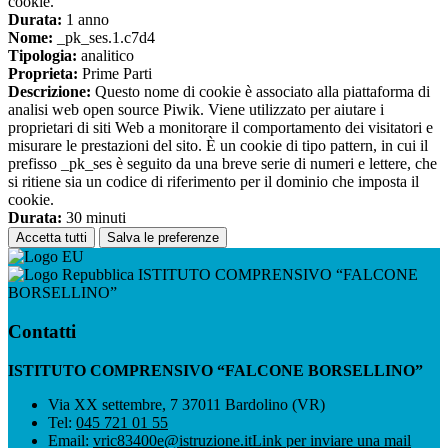
cookie.
Durata:
1 anno
Nome:
_pk_ses.1.c7d4
Tipologia:
analitico
Proprieta:
Prime Parti
Descrizione:
Questo nome di cookie è associato alla piattaforma di
analisi web open source Piwik. Viene utilizzato per aiutare i
proprietari di siti Web a monitorare il comportamento dei visitatori e
misurare le prestazioni del sito. È un cookie di tipo pattern, in cui il
prefisso _pk_ses è seguito da una breve serie di numeri e lettere, che
si ritiene sia un codice di riferimento per il dominio che imposta il
cookie.
Durata:
30 minuti
Accetta tutti
Salva le preferenze
ISTITUTO COMPRENSIVO “FALCONE
BORSELLINO”
Contatti
ISTITUTO COMPRENSIVO “FALCONE BORSELLINO”
Via XX settembre, 7 37011 Bardolino (VR)
Tel:
045 721 01 55
Email:
vric83400e@istruzione.it
Link per inviare una mail