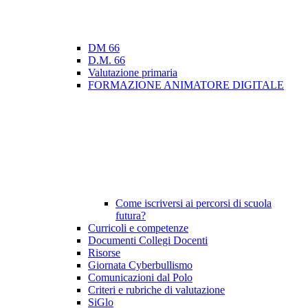
DM 66
D.M. 66
Valutazione primaria
FORMAZIONE ANIMATORE DIGITALE
Come iscriversi ai percorsi di scuola
futura?
Curricoli e competenze
Documenti Collegi Docenti
Risorse
Giornata Cyberbullismo
Comunicazioni dal Polo
Criteri e rubriche di valutazione
SiGlo