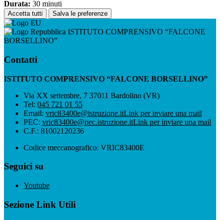
Durata:
30 minuti
Accetta tutti
Salva le preferenze
ISTITUTO COMPRENSIVO “FALCONE
BORSELLINO”
Contatti
ISTITUTO COMPRENSIVO “FALCONE BORSELLINO”
Via XX settembre, 7 37011 Bardolino (VR)
Tel:
045 721 01 55
Email:
vric83400e@istruzione.it
Link per inviare una mail
PEC:
vric83400e@pec.istruzione.it
Link per inviare una mail
C.F.: 81002120236
Codice meccanografico: VRIC83400E
Seguici su
Youtube
Sezione Link Utili