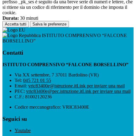
prefisso _pk_ses è seguito da una breve serie di numeri e lettere, che
si ritiene sia un codice di riferimento per il dominio che imposta il
cookie.
Durata:
30 minuti
Accetta tutti
Salva le preferenze
ISTITUTO COMPRENSIVO “FALCONE
BORSELLINO”
Contatti
ISTITUTO COMPRENSIVO “FALCONE BORSELLINO”
Via XX settembre, 7 37011 Bardolino (VR)
Tel:
045 721 01 55
Email:
vric83400e@istruzione.it
Link per inviare una mail
PEC:
vric83400e@pec.istruzione.it
Link per inviare una mail
C.F.: 81002120236
Codice meccanografico: VRIC83400E
Seguici su
Youtube