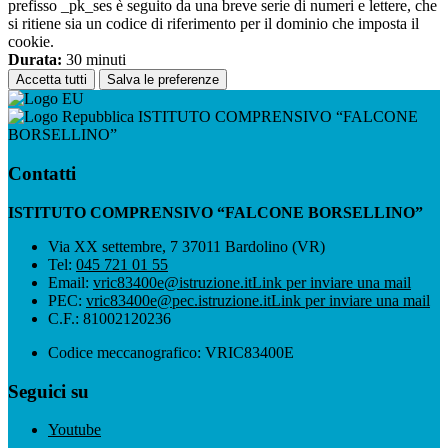
prefisso _pk_ses è seguito da una breve serie di numeri e lettere, che
si ritiene sia un codice di riferimento per il dominio che imposta il
cookie.
Durata:
30 minuti
Accetta tutti
Salva le preferenze
ISTITUTO COMPRENSIVO “FALCONE
BORSELLINO”
Contatti
ISTITUTO COMPRENSIVO “FALCONE BORSELLINO”
Via XX settembre, 7 37011 Bardolino (VR)
Tel:
045 721 01 55
Email:
vric83400e@istruzione.it
Link per inviare una mail
PEC:
vric83400e@pec.istruzione.it
Link per inviare una mail
C.F.: 81002120236
Codice meccanografico: VRIC83400E
Seguici su
Youtube