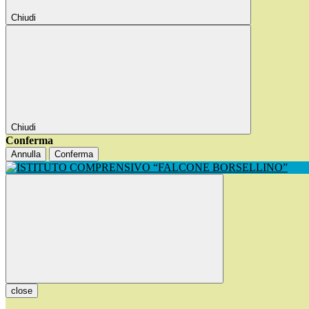
Chiudi
Chiudi
Conferma
Annulla
Conferma
close