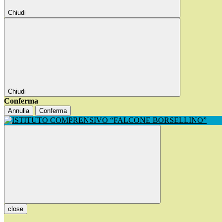
Chiudi
Chiudi
Conferma
Annulla
Conferma
close