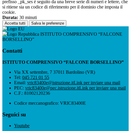
prefisso _pk_ses è seguito da una breve serie di numeri e lettere, che
si ritiene sia un codice di riferimento per il dominio che imposta il
cookie.
Durata:
30 minuti
Accetta tutti
Salva le preferenze
ISTITUTO COMPRENSIVO “FALCONE
BORSELLINO”
Contatti
ISTITUTO COMPRENSIVO “FALCONE BORSELLINO”
Via XX settembre, 7 37011 Bardolino (VR)
Tel:
045 721 01 55
Email:
vric83400e@istruzione.it
Link per inviare una mail
PEC:
vric83400e@pec.istruzione.it
Link per inviare una mail
C.F.: 81002120236
Codice meccanografico: VRIC83400E
Seguici su
Youtube