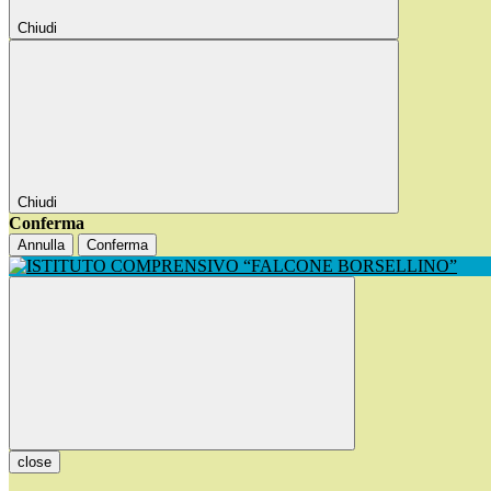
Chiudi
Chiudi
Conferma
Annulla
Conferma
close