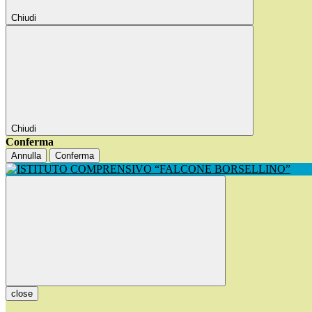
Chiudi
Chiudi
Conferma
Annulla
Conferma
close