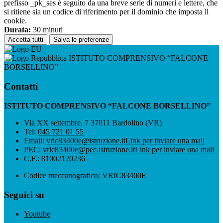
prefisso _pk_ses è seguito da una breve serie di numeri e lettere, che
si ritiene sia un codice di riferimento per il dominio che imposta il
cookie.
Durata:
30 minuti
Accetta tutti
Salva le preferenze
ISTITUTO COMPRENSIVO “FALCONE
BORSELLINO”
Contatti
ISTITUTO COMPRENSIVO “FALCONE BORSELLINO”
Via XX settembre, 7 37011 Bardolino (VR)
Tel:
045 721 01 55
Email:
vric83400e@istruzione.it
Link per inviare una mail
PEC:
vric83400e@pec.istruzione.it
Link per inviare una mail
C.F.: 81002120236
Codice meccanografico: VRIC83400E
Seguici su
Youtube